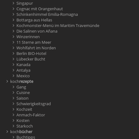
Singapur
Cognac mit Orangenhaut
Schinkenhimmel Emilia-Romagna
Bottarga aus Hellas
Kochmonster-Menü im Maritim Travemünde
Die Salinen von Añana
Winzerinnen
11 Sterne am Meer
Wohlfahrt im Norden
Berlin BIO-Hotel
Lübecker Bucht
Kanada
Antalya
Mexico
koch
rezepte
Gang
Cuisine
Saison
Schwierigkeitsgrad
Kochzeit
Anmach-Faktor
Kosten
Starkoch
koch
bücher
Buchtipps