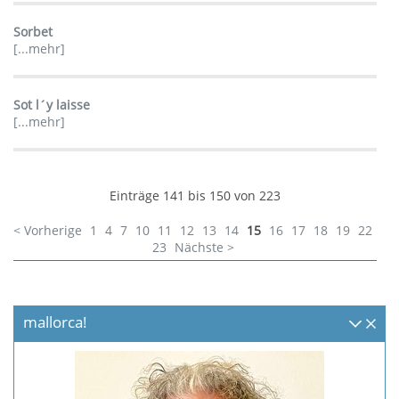
Sorbet
[...mehr]
Sot l´y laisse
[...mehr]
Einträge 141 bis 150 von 223
< Vorherige
1
4
7
10
11
12
13
14
15
16
17
18
19
22
23
Nächste >
mallorca!