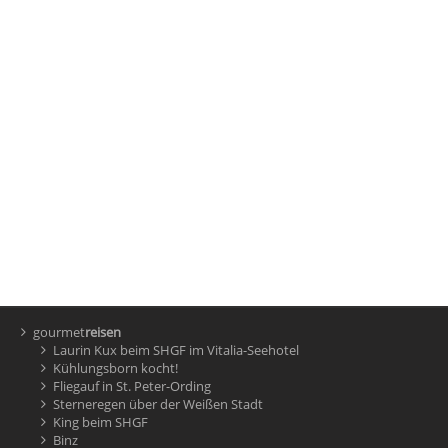
gourmet
reisen
Laurin Kux beim SHGF im Vitalia-Seehotel
Kühlungsborn kocht!
Fliegauf in St. Peter-Ording
Sterneregen über der Weißen Stadt
King beim SHGF
Binz