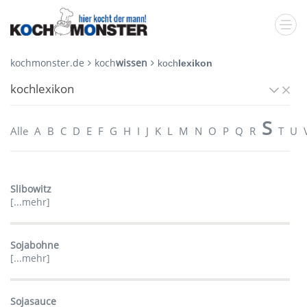
kochmonster.de
koch
wissen
koch
lexikon
kochlexikon
S
Alle
A
B
C
D
E
F
G
H
I
J
K
L
M
N
O
P
Q
R
T
U
Slibowitz
[...mehr]
Sojabohne
[...mehr]
Sojasauce