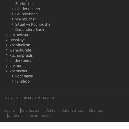
Starköche
Länderküchen
Grundwissen
Weinbücher
Situative Kochbücher
Das andere Buch
koch
wissen
boys
toys
koch
lexikon
waren
kunde
küchen
praxis
länder
kunde
koch
uni
koch
news
koch
news
fan
Shop
2007 - 2023 © KOCHMONSTER
Suche
Impressum
AGBs
Datenschutz
Sitemap
werben auf kochmonster