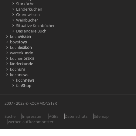
Starköche
Länderküchen
Grundwissen
Weinbücher
Situative Kochbücher
Das andere Buch
koch
wissen
boys
toys
koch
lexikon
waren
kunde
küchen
praxis
länder
kunde
koch
uni
koch
news
koch
news
fan
Shop
2007 - 2023 © KOCHMONSTER
Suche
Impressum
AGBs
Datenschutz
Sitemap
werben auf kochmonster