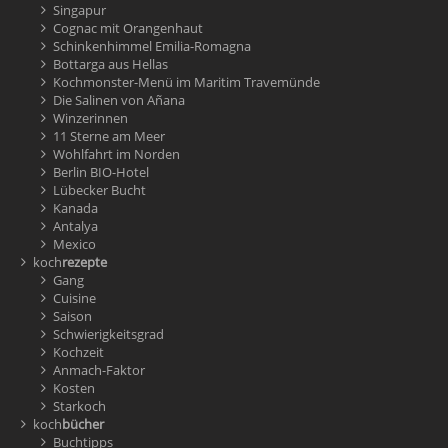
Singapur
Cognac mit Orangenhaut
Schinkenhimmel Emilia-Romagna
Bottarga aus Hellas
Kochmonster-Menü im Maritim Travemünde
Die Salinen von Añana
Winzerinnen
11 Sterne am Meer
Wohlfahrt im Norden
Berlin BIO-Hotel
Lübecker Bucht
Kanada
Antalya
Mexico
koch
rezepte
Gang
Cuisine
Saison
Schwierigkeitsgrad
Kochzeit
Anmach-Faktor
Kosten
Starkoch
koch
bücher
Buchtipps