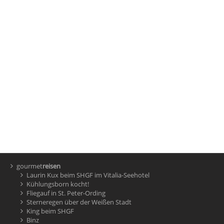
gourmet
reisen
Laurin Kux beim SHGF im Vitalia-Seehotel
Kühlungsborn kocht!
Fliegauf in St. Peter-Ording
Sterneregen über der Weißen Stadt
King beim SHGF
Binz