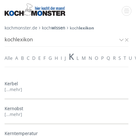
kochmonster.de
koch
wissen
koch
lexikon
kochlexikon
K
Alle
A
B
C
D
E
F
G
H
I
J
L
M
N
O
P
Q
R
S
T
U
Kerbel
[...mehr]
Kernobst
[...mehr]
Kerntemperatur