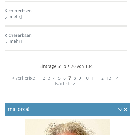
Kichererbsen
[...mehr]
Kichererbsen
[...mehr]
Einträge 61 bis 70 von 134
< Vorherige
1
2
3
4
5
6
7
8
9
10
11
12
13
14
Nächste >
mallorca!