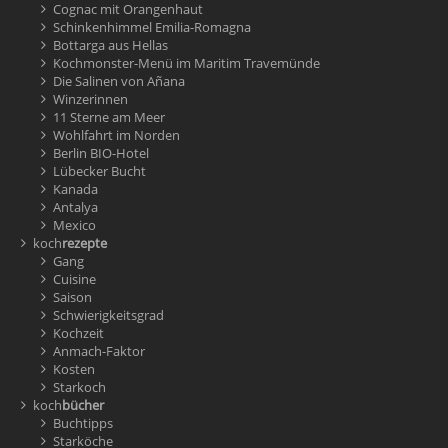
Cognac mit Orangenhaut
Schinkenhimmel Emilia-Romagna
Bottarga aus Hellas
Kochmonster-Menü im Maritim Travemünde
Die Salinen von Añana
Winzerinnen
11 Sterne am Meer
Wohlfahrt im Norden
Berlin BIO-Hotel
Lübecker Bucht
Kanada
Antalya
Mexico
koch
rezepte
Gang
Cuisine
Saison
Schwierigkeitsgrad
Kochzeit
Anmach-Faktor
Kosten
Starkoch
koch
bücher
Buchtipps
Starköche