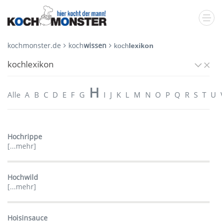
kochmonster.de
koch
wissen
koch
lexikon
kochlexikon
H
Alle
A
B
C
D
E
F
G
I
J
K
L
M
N
O
P
Q
R
S
T
U
Hochrippe
[...mehr]
Hochwild
[...mehr]
Hoisinsauce