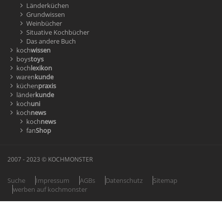
Länderküchen
Grundwissen
Weinbücher
Situative Kochbücher
Das andere Buch
koch
wissen
boys
toys
koch
lexikon
waren
kunde
küchen
praxis
länder
kunde
koch
uni
koch
news
koch
news
fan
Shop
2007 - 2023 © KOCHMONSTER
Suche
Impressum
AGBs
Datenschutz
Sitemap
werben auf kochmonster