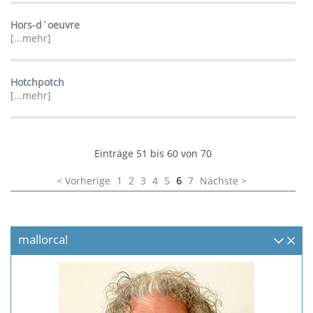
Hors-d`oeuvre
[...mehr]
Hotchpotch
[...mehr]
Einträge 51 bis 60 von 70
< Vorherige
1
2
3
4
5
6
7
Nächste >
mallorca!