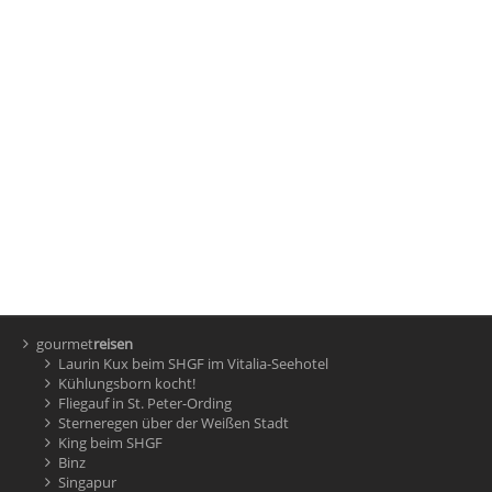
gourmet
reisen
Laurin Kux beim SHGF im Vitalia-Seehotel
Kühlungsborn kocht!
Fliegauf in St. Peter-Ording
Sterneregen über der Weißen Stadt
King beim SHGF
Binz
Singapur