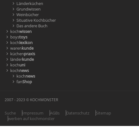
Länderküchen
Grundwissen
Weinbücher
Situative Kochbücher
Das andere Buch
koch
wissen
boys
toys
koch
lexikon
waren
kunde
küchen
praxis
länder
kunde
koch
uni
koch
news
koch
news
fan
Shop
2007 - 2023 © KOCHMONSTER
Suche
Impressum
AGBs
Datenschutz
Sitemap
werben auf kochmonster