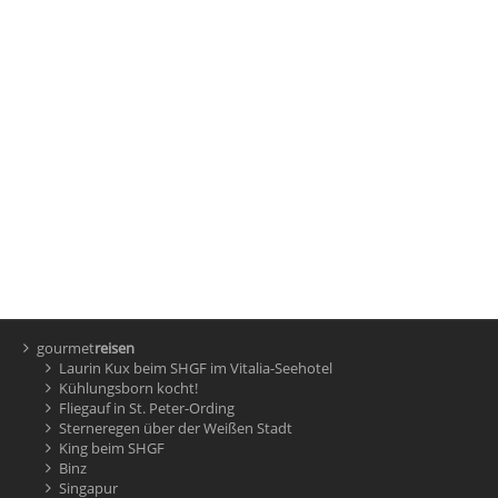
gourmet
reisen
Laurin Kux beim SHGF im Vitalia-Seehotel
Kühlungsborn kocht!
Fliegauf in St. Peter-Ording
Sterneregen über der Weißen Stadt
King beim SHGF
Binz
Singapur