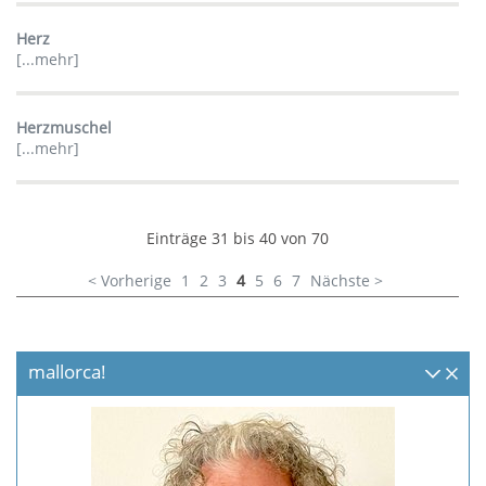
Herz
[...mehr]
Herzmuschel
[...mehr]
Einträge 31 bis 40 von 70
< Vorherige
1
2
3
4
5
6
7
Nächste >
mallorca!