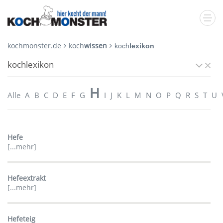
kochmonster.de
koch
wissen
koch
lexikon
kochlexikon
H
Alle
A
B
C
D
E
F
G
I
J
K
L
M
N
O
P
Q
R
S
T
U
Hefe
[...mehr]
Hefeextrakt
[...mehr]
Hefeteig