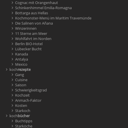
Cognac mit Orangenhaut
Schinkenhimmel Emilia-Romagna
Bottarga aus Hellas
Kochmonster-Menü im Maritim Travemünde
Die Salinen von Añana
Winzerinnen
11 Sterne am Meer
Wohlfahrt im Norden
Berlin BIO-Hotel
Lübecker Bucht
Kanada
Antalya
Mexico
koch
rezepte
Gang
Cuisine
Saison
Schwierigkeitsgrad
Kochzeit
Anmach-Faktor
Kosten
Starkoch
koch
bücher
Buchtipps
Starköche