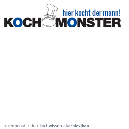
kochmonster.de
koch
wissen
koch
lexikon