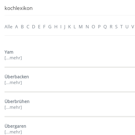
kochlexikon
Alle
A
B
C
D
E
F
G
H
I
J
K
L
M
N
O
P
Q
R
S
T
U
V
Yam
[...mehr]
Überbacken
[...mehr]
Überbrühen
[...mehr]
Übergaren
[...mehr]