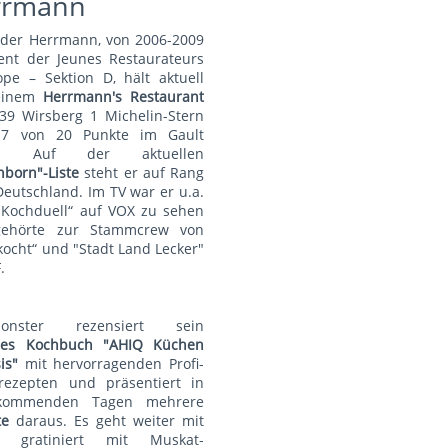
rrmann
nder Herrmann, von 2006-2009
ent der Jeunes Restaurateurs
pe – Sektion D, hält aktuell
einem
Herrmann's Restauran
t
39 Wirsberg 1 Michelin-Stern
7 von 20 Punkte im Gault
au. Auf der aktuellen
nborn"-Liste
steht er auf Rang
Deutschland. Im TV war er u.a.
„Kochduell“ auf VOX zu sehen
ehörte zur Stammcrew von
kocht“ und "Stadt Land Lecker"
.
monster rezensiert sein
lles Kochbuch "AHIQ Küchen
is"
mit hervorragenden Profi-
rezepten und präsentiert in
kommenden Tagen mehrere
te
daraus. Es geht weiter mit
t gratiniert mit Muskat-