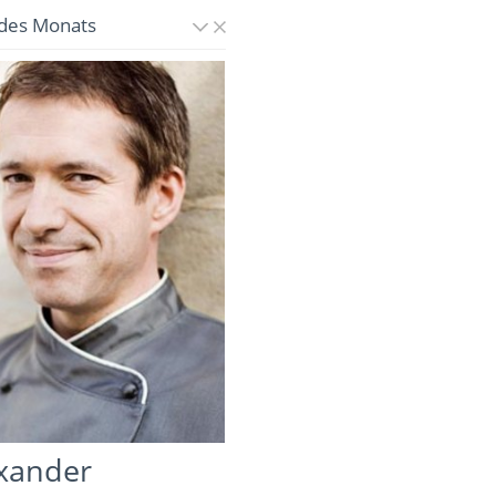
des Monats
xander