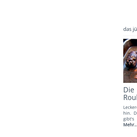
das j
Di
Rou
Lecker
hin. 
gibt'
Mehr..