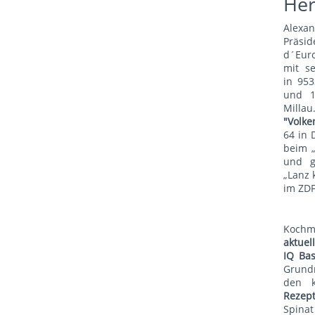
He
Alexa
Präsid
d´Euro
mit s
in 953
und 1
Mill
"Volke
64 in 
beim 
und g
„Lanz 
im ZDF
Koch
aktue
IQ Bas
Grund
den 
Rezep
Spina