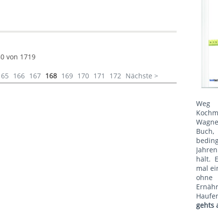
80 von 1719
165
166
167
168
169
170
171
172
Nächste >
Weg 
Kochm
Wagne
Buch, 
bedin
Jahren
hält. 
mal ei
ohne
Ernäh
Haufe
gehts 