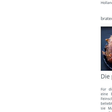
Hollan
brate
Die 
Für d
eine 
Fein
belie
sie M