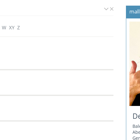
mall
W
XY
Z
De
Bal
Ab
Gen