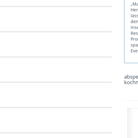
„Ma
He
läs
den
Ins
Re
Pr
sp
Eve
absp
koch