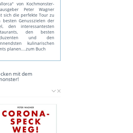
llorca" von Kochmonster-
rausgeber Peter Wagner
st sich die perfekte Tour zu
 besten Genusszielen der
el, den interessantesten
staurants, den besten
oduzenten und den
annendsten kulinarischen
nts planen.
...zum Buch
ecken mit dem
monster!